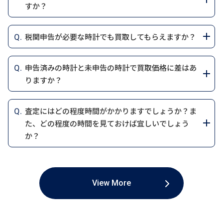
ーズ」は、中古市場でも希少価値が高く、査定額が大
買取の全てのプロセスでお客様の安心を第一に考え、
います。
すか？
得いただけない場合でも、キャンセル料なしでご返送
場合がございます。また、時計の状態によっては保証金
必要。
4. 著しく損傷した時計
- 顔写真ページの提示が必要
ただし、並行輸入品の場合、以下の点が査定に影響す
お客様の個人情報は、外部へ無断で提供することは一
きく跳ね上がることがあります。
丁寧に対応しています。まずはLINE査定やお電話でお
いたします。お住まいの地域に関係なく、高価買取を
額が適用されないケースもございますので、詳しくは査
日本国内に持ち込んだ時計について、適切な関税手続
動作不良や傷がある時計も査定可能ですが、著しく損
時計の需要が高い販路を選択することで、可能な限り
- 住所記載欄（最終ページ）に正確な住所と電話番号が
ることがあります：
切ございません。また、個人情報の保管期間は、法令
2. 買取査定時にあると査定額がアップするもの
気軽にお問い合わせください。
お約束しますので、ぜひご利用ください。
・パテック フィリップ（Patek Philippe）
定時にご確認ください。
税関申告が必要な時計でも買取してもらえますか？
きが行われていることが法的に求められます。以下を確
傷している場合や修復が不可能な場合は、買取をお断
高価での買取が可能です。お客様のニーズや時計の特性
記入されていることが条件
で定められた期間を遵守した上で、適切に管理し、そ
以下の付属品が揃っていると、時計の信頼性が向上し、
1.付属品の有無
世界三大時計ブランドの一つで、歴史的価値と職人技
認してください。
りすることがあります。
に合わせた対応を心がけておりますので、安心してお
買取保証についてご不明な点がある場合は、LINE査定
はい、税関申告が必要な時計でも、適切な申告手続き
の後は安全に廃棄いたします。
査定額にプラスされる可能性が高くなります。
✔ 2020年2月4日以降に発行されたパスポート
並行輸入品であっても、保証書や箱、購入時の領収書な
が凝縮されたブランドです。「ノーチラス」や「アクア
任せください。
申告済みの時計と未申告の時計で買取価格に差はあ
やお電話でお気軽にお問い合わせください。専門スタ
が行われていれば買取可能です。ただし、以下の点を確
1. 関税の支払いと法的義務
5. 状態確認が不可能な時計
- 住所記載がないため、身分証明書として認められませ
どの付属品が揃っている場合、査定額が上がる可能性
当社は、お客様が安心して取引できる環境づくりを最
✔ 購入時の付属品
ノート」など、人気モデルは高額査定が可能です。
りますか？
ッフが丁寧にご案内いたします。
認してください。
海外で購入した時計を日本に持ち込む際、10万円を超
真贋判定や状態確認が困難な場合も、買取をお断りす
ん
があります。
優先に考えています。個人情報の取り扱いに関してご不
- ギャランティカード（保証書）（正規品であることを
当店では、これら4大ブランドの時計を専門に取り扱
はい、申告済みの時計と未申告の時計では、適切な税
える品物には関税や消費税が課されます。これを適切
る場合がございます。
1. 税関申告のルール
- 補助書類（公共料金領収書または住民票）を併せて提
明点があれば、お気軽にお問い合わせください。
証明）
2.正規品との違い
い、高価買取をお約束します。該当ブランドの時計を
査定にはどの程度時間がかかりますでしょうか？ま
関手続きが行われているかどうかによって買取の対応や
に申告しなかった場合、関税法違反となる可能性があ
・海外で購入した時計を日本に持ち込む際、購入価格
出する必要があります
- 純正ボックス（再販時の評価が向上）
これらの条件に該当しない時計であれば、査定や買取
並行輸入品は、国内正規品と比較すると再販市場での
た、どの程度の時間を見ておけば宜しいでしょう
お持ちの方は、LINE査定やお電話でお気軽にご相談く
価格に影響が出る可能性があります。
ります。罰則として、5年以下の懲役または1,000万円
が10万円を超える商品には関税および消費税が課さ
- コマ（ブレスレットの予備部品）（サイズ調整が可能
が可能です。ご不明な点がございましたら、LINE査定
3. 在留カードの取り扱いについて
需要が異なる場合があり、これが買取価格に影響する
か？
ださい。
以下の罰金が科せられることがあります。
れ、税関での申告が必要です。これに違反すると、関税
1. 申告済みの時計について
なため査定額アップ）
やお電話でお気軽にお問い合わせください。
✔ 在留カードは、消費税法改正（2021年10月1日）に
場合があります。ただし、人気モデルや高需要の時計
査定にかかる時間は、査定方法や時計の状態、ブラン
関税の支払い記録がない時計を買取に出す場合、適法
法違反に問われる可能性があります（罰則：5年以下の
・適法性の確認
- 購入時のレシートや領収書（購入履歴が確認できると
より、金・白金地金の取引では本人確認書類として使
の場合は大きな差がないこともあります。
ドによって異なります。以下、それぞれの査定方法ごと
に輸入されたかどうか確認が必要です。購入時の領収
懲役または1,000万円以下の罰金、またはその両方）。
税関で適切に申告を行い、関税や消費税を納めている
プラス査定になることがある）
用できなくなりました
3.状態や市場価値
の目安をご案内します。
書や税関での申告書がないと、業者が買取を断る場合
View More
時計であれば、買取業者が安心して取引を行えるた
・税関で適切に申告を行い、関税や消費税を納付した
✔ ただし、通常の買取取引では本人確認書類として使
3. 個人情報の取り扱いについて
時計本体の状態や市場での人気が査定額を決定する大
があります。
め、査定額に影響が出ることは通常ありません。
1. LINE査定（写真査定）
記録（例：税関申告書や納税証明書）を保持している
用可能
✔ 買取手続きの際、身分証明書のコピーを取らせてい
きな要因です。並行輸入品であっても、時計自体が良好
お客様からお送りいただいた写真をもとに、概算の査
2. 買取業者の対応
場合、買取業者も安心して取引ができます。
・必要書類
ただきます。