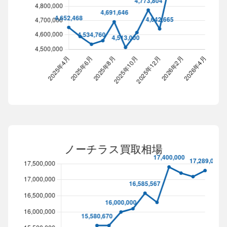
デイトナ買取相場
Line chart. Data table with 13 rows and 2 columns follow
2025年4月
2025年5月
2025年6月
2025年7月
2025年8月
202
4,652,468
4,589,158
4,534,760
4,560,000
4,691,646
4,51