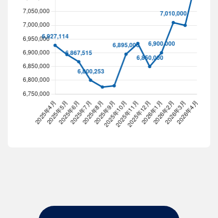
ロイヤルオーク買取相場
Line chart. Data table with 13 rows and 2 columns follow
2025年4月
2025年5月
2025年6月
2025年7月
2025年8月
202
6,927,114
6,893,645
6,867,515
6,800,253
6,775,360
6,78