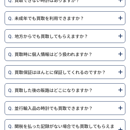
買取できない時計はありますか？
- 運転免許証
価値が高い以下の4大ブランドを専門に買取していま
また、査定はすべて無料で、金額にご納得いただけない
1. 本人確認書類として有効なもの
ご案内しますので、ご都合に合わせてお選びくださ
- 個人番号カード（マイナンバーカード）
す。
場合はキャンセルも可能です。無理な勧誘は一切行い
✔ 顔写真付きの本人確認書類（いずれか1点）
アジアウォッチトレードでは、以下のような時計は買
い。
- 住民基本台帳カード（顔写真付き）
ません。不安な点やご質問があれば、査定前でもお気
未成年でも買取を利用できますか？
- 運転免許証
取をお断りさせていただく場合があります。
・オーデマ ピゲ（Audemars Piguet）
- 特別永住者証明書
軽にお問い合わせください。どのようなご状況でも、
- 個人番号カード（マイナンバーカード）
3.専門スタッフによる査定
独創的なデザインと精密な機械式ムーブメントで知ら
アジアウォッチトレードでは、未成年の方からの時計
1. 4大ブランド以外の時計
- 在留カード（※金・白金地金の取引には使用不可）
安心してご利用いただける体制を整えています。
- 住民基本台帳カード（住基カード・顔写真付き）
時計の状態や付属品を専門のスタッフが細かく確認
地方からでも買取してもらえますか？
れるスイスの老舗ブランドです。「ロイヤルオーク」
買取はお受けしておりません。
アジアウォッチトレードでは、オーデマ ピゲ、ロレッ
し、正確な査定額を算出します。査定は無料で、金額に
✔ 顔写真のない身分証明書（補助書類が必要）
や「ロイヤルオーク オフショア」など、特に人気のモ
✔ 顔写真のない本人確認書類（いずれか1点＋補助書
クス、リシャールミル、パテックフィリップの4大ブラ
はい、アジアウォッチトレードでは全国対応の宅配買
買取を行う際は、法律に基づき、成年（18歳以上）の
ご納得いただけない場合はキャンセルも可能です。
- 健康保険証（単体では不可）
デルは高価買取が期待できます。
類）
買取時に個人情報はどう扱われますか？
ンドに特化した買取を行っております。それ以外のブラ
取サービスを提供しております。地方にお住まいの方
方がご本人様名義で手続きいただく必要があります。
- 住民票（発行から3か月以内の原本）
- 健康保険証
4.買取金額の提示
ンドはお受けしておりません。
でも、安心してご利用いただけます。
・ロレックス（Rolex）
また、買取時には身分証明書（運転免許証、パスポー
アジアウォッチトレードでは、お客様の個人情報を適
- 公共料金の領収書（電気・水道・ガス・固定電話／発
- 補助書類として、発行から3ヶ月以内の以下のいずれ
査定結果とともに、最終的な買取金額を提示します。
世界中で人気の高いブランドで、耐久性と信頼性の高
買取保証はほんとに保証してくれるのですか？
トなど）の提示が必須となりますので、未成年の方が
切かつ厳重に管理し、法律や規定に基づいて取り扱っ
2. 偽物や改造品
宅配買取をご希望の場合、まずはLINE査定またはお電
行3か月以内、未払いでも可）
かが必要
金額にご納得いただけた場合、その場で契約に進みま
さが特徴です。「デイトジャスト」「デイトナ」「サブ
直接お取引いただくことはできません。
ています。
ブランドの正規品でない時計や、正規品であっても改造
話でお問い合わせください。時計のブランド、モデ
はい、アジアウォッチトレードでは、買取保証対象の
- 公共料金の領収書（電気・水道・ガス・固定電話／
す。
✔ パスポートの取り扱いについて
マリーナー」「GMTマスター」などのスポーツモデル
（カスタム）された時計は、買取対象外となります。
買取した後の販路はどこになりますか？
ル、状態、付属品についてお伺いし、概算の買取金額
時計について、保証金額以上での買取をお約束してい
ただし、保護者の方が代理で手続きされる場合や、名
時計買取時にお預かりする個人情報（例: 身分証明書の
未払いでも可）
- 2020年2月3日以前に発行されたものは、最終ページ
は、特に高いリセールバリューを誇ります。
5.お支払い
をお知らせいたします。その後、宅配キットを無料で
ます。ただし、保証の適用にはいくつかの条件がござ
義を保護者に変更していただいた上での買取は対応可
コピー）は、以下の目的で使用いたします：
3. 盗難品や所有権が不明な時計
アジアウォッチトレードでは、ロレックスやパテック
- 住民票
に住所が記載されていれば身分証明書として使用可
店舗での買取の場合は即日現金でのお支払いが可能で
お届けしますので、時計を梱包して返送いただくだけ
・リシャールミル（Richard Mille）
います。
能です。詳細については、お電話や公式LINEでお気軽
並行輸入品の時計でも買取できますか？
法律に基づき、盗難品や所有権が確認できない時計は
フィリップに関して、日本国内および海外の販路を活
・買取取引のご本人確認
能。
2. パスポートの取り扱いについて
す。出張買取や宅配買取をご利用の場合は、通常1～3
で査定が完了します。
革新的なデザインと最先端技術で知られるブランドで
にご相談ください。
買取できません。身分証明書や付属品をご提示いただ
用しております。このように多様な販路を持つことで、
たとえば、保証を適用するためには付属品（箱、保証
はい、アジアウォッチトレードでは、並行輸入品の時
・古物営業法に基づく記録管理
- 2020年2月4日以降に発行されたものは住所記載がな
✔ 2020年2月3日以前に発行されたパスポート
営業日以内に銀行振込でお支払いします。
す。アスリートやセレブリティにも愛される「RMシリ
ければ問題なく対応できます。
国内外の市場相場に応じた最適な買取価格を実現して
返送料や査定料は一切かかりません。査定結果にご納
関税を払った記録がない場合でも買取してもらえま
書、購入時のレシートなど）が揃っている必要がある
計も問題なく買取可能です。
・万が一のトラブル対応や問い合わせへの対応
いため、公共料金の領収書や住民票などの補助書類が
- 身分証明書として利用可能