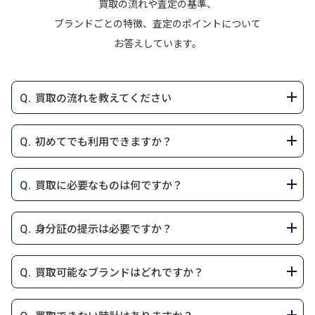
買取の流れや査定の基準、
ブランドごとの特徴、査定のポイントについて
お答えしています。
買取の流れを教えてください
アジアウォッチトレードでは、スムーズで安心な買取を
初めてでも利用できますか？
提供するため、以下の手順で進めています。
はい、アジアウォッチトレードは初めての方でも安心
1.LINE査定またはお電話でお問い合わせ
買取に必要なものは何ですか？
してご利用いただけるよう、分かりやすい手続きと丁
買取を希望する時計のブランド、モデル、状態、付属
寧な対応を心がけています。
品についてお伝えください。専門スタッフが確認し、
アジアウォッチトレードでブランド時計を売却する際
身分証の提示は必要ですか？
概算の査定金額をお知らせします。LINE査定は写真を
には、法律で定められた本人確認が必要です。そのた
LINE査定またはお電話でご相談いただければ、専門ス
送るだけで簡単に利用可能です。
め、以下のいずれかの身分証明書をご用意ください。
タッフが買取の流れをご案内いたします。時計のブラ
買取が成立した際は、法律に基づき身分証明書の提示
買取可能なブランドはどれですか？
ンド、モデル、状態、付属品についての簡単なヒアリ
が必要となります。ご提示いただく身分証は、以下の
2.買取方法の選択
1. 本人確認書類（いずれか1点）
ングの後、概算の買取価格をお知らせします。
いずれかをご用意ください。
店舗買取、出張買取、宅配買取の3つからお好きな方法
✔ 顔写真付きの身分証明書（単体で利用可能）
アジアウォッチトレードでは、高級時計の中でも特に
をお選びいただけます。それぞれのメリットを詳しく